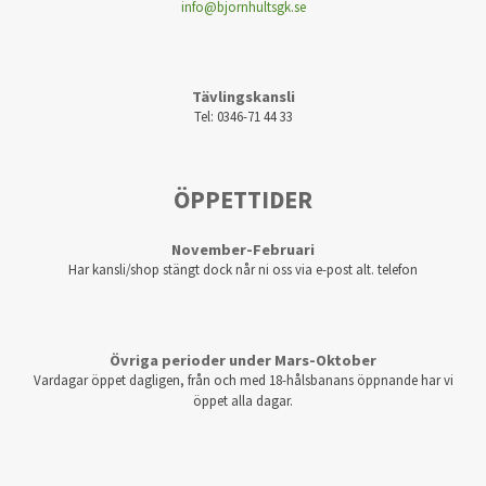
info@bjornhultsgk.se
Tävlingskansli
Tel: 0346-71 44 33
ÖPPETTIDER
November-Februari
Har kansli/shop stängt dock når ni oss via e-post alt. telefon
Övriga perioder under Mars-Oktober
Vardagar öppet dagligen, från och med 18-hålsbanans öppnande har vi
öppet alla dagar.