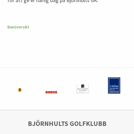
för att ge er härlig dag på Björnhults GK.
Banöversikt
BJÖRNHULTS GOLFKLUBB