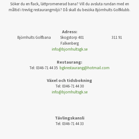
Söker du en flack, lättpromenerad bana? Vill du avsluta rundan med en
måltid i trevlig restaurangmiljö? Då skall du besöka Björnhults Golfklubb.
Adress:
Björnhults Golfbana Skogstorp 401 311 91
Falkenberg
info@bjornhultsgk.se
Restaurang:
Tel: 0346-71 44 35
bgkrestaurang@hotmail.com
Växel och tidsbokning
Tel: 0346-71 44 30
info@bjornhultsgk.se
Tävlingskansli
Tel: 0346-71 44 33