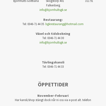
Björnhults Golfbana Skogstorp 401 311 91
Falkenberg
info@bjornhultsgk.se
Restaurang:
Tel: 0346-71 44 35
bgkrestaurang@hotmail.com
Växel och tidsbokning
Tel: 0346-71 44 30
info@bjornhultsgk.se
Tävlingskansli
Tel: 0346-71 44 33
ÖPPETTIDER
November-Februari
Har kansli/shop stängt dock når ni oss via e-post alt. telefon