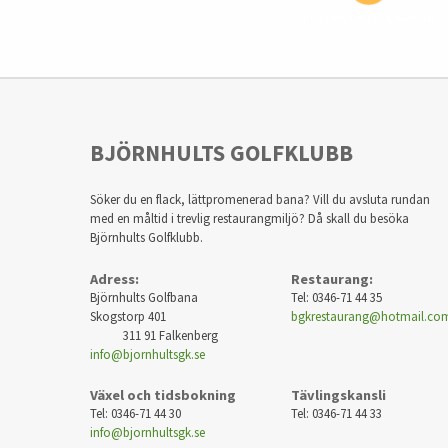
BJÖRNHULTS GOLFKLUBB
Söker du en flack, lättpromenerad bana? Vill du avsluta rundan
med en måltid i trevlig restaurangmiljö? Då skall du besöka
Björnhults Golfklubb.
Adress:
Restaurang:
Björnhults Golfbana
Tel: 0346-71 44 35
Skogstorp 401
bgkrestaurang@hotmail.co
311 91 Falkenberg
info@bjornhultsgk.se
Växel och tidsbokning
Tävlingskansli
Tel: 0346-71 44 30
Tel: 0346-71 44 33
info@bjornhultsgk.se