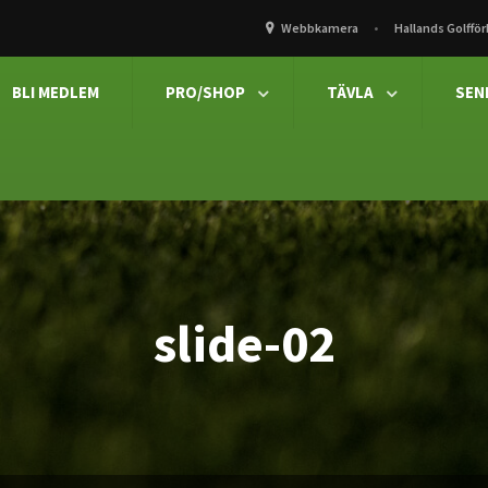
Webbkamera
Hallands Golffö
BLI MEDLEM
PRO/SHOP
TÄVLA
SEN


slide-02