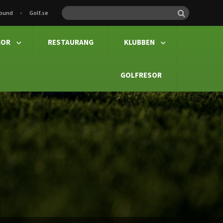
rbund
Golf.se

IOR
RESTAURANG
KLUBBEN


GOLFRESOR