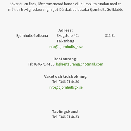
Söker du en flack, lättpromenerad bana? Vill du avsluta rundan med en
måltid i trevlig restaurangmiljö? Då skall du besöka Björnhults Golfklubb.
Adress:
Björnhults Golfbana Skogstorp 401 311 91
Falkenberg
info@bjornhultsgk.se
Restaurang:
Tel: 0346-71 44 35
bgkrestaurang@hotmail.com
Växel och tidsbokning
Tel: 0346-71 44 30
info@bjornhultsgk.se
Tävlingskansli
Tel: 0346-71 44 33