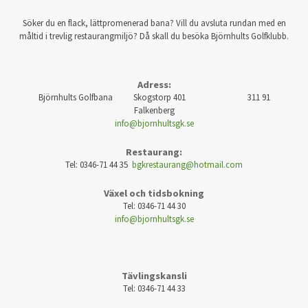
Söker du en flack, lättpromenerad bana? Vill du avsluta rundan med en
måltid i trevlig restaurangmiljö? Då skall du besöka Björnhults Golfklubb.
Adress:
Björnhults Golfbana Skogstorp 401 311 91
Falkenberg
info@bjornhultsgk.se
Restaurang:
Tel: 0346-71 44 35
bgkrestaurang@hotmail.com
Växel och tidsbokning
Tel: 0346-71 44 30
info@bjornhultsgk.se
Tävlingskansli
Tel: 0346-71 44 33