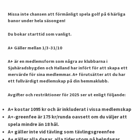
Missa inte chansen att förmånligt spela golf på 6 härliga
banor under hela säsongen!
Du bokar starttid som vanligt.
A+ Gäller mellan 1/3-31/10
A+ är en medlemsform som några av klubbarna i
Sjuhäradsbygden och Halland har infört för att skapa ett
mervärde för sina medlemmar. A+ förutsätter att du har
ett fullvärdigt medlemskap på din hemmaklubb.
Avgifter och restriktioner för 2025 ser ut enligt följande:
A+ kostar 1095 kr och är inkluderat i vissa medlemskap
A+-greenfee är 175 kr/runda oavsett om du väljer att
spela mindre än 18 hål.
A+ gäller inte vid tävling som tävlingsgreenfee
A+ gäller alla dagar, alla tider utom på helgdagar