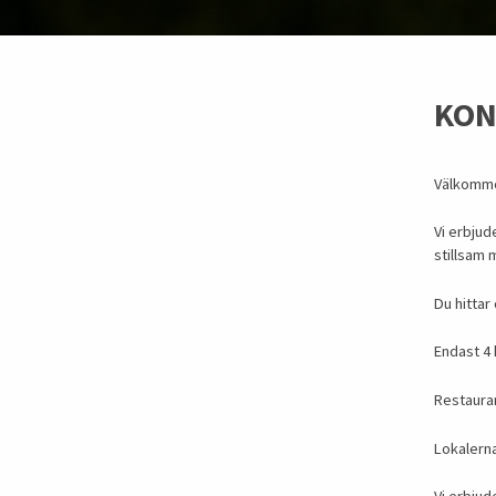
KON
Välkommen
Vi erbjud
stillsam m
Du hittar
Endast 4 
Restaura
Lokalerna