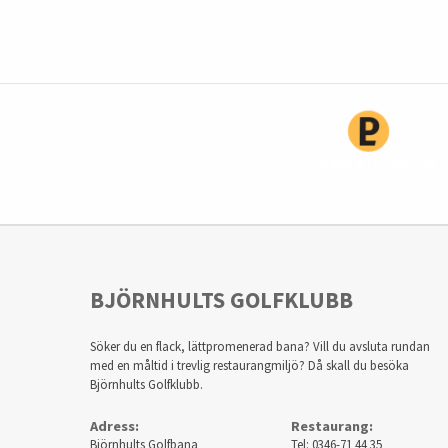
BJÖRNHULTS GOLFKLUBB
Söker du en flack, lättpromenerad bana? Vill du avsluta rundan
med en måltid i trevlig restaurangmiljö? Då skall du besöka
Björnhults Golfklubb.
Adress:
Restaurang:
Björnhults Golfbana
Tel: 0346-71 44 35