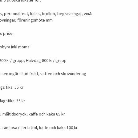
r 3 st olika lokaler för:
, personalfest, kalas, bröllop, begravningar, vin&
ovningar, föreningsmöte mm.
s priser
shyra inkl moms:
00 kr/ grupp, Halvdag 800 kr/ grupp
nsen ingår alltid frukt, vatten och skrivunderlag
s fika: 55 kr
agsfika: 55 kr
l. måltidsdryck, kaffe och kaka 85 kr
. ramlösa eller lättöl, kaffe och kaka 100 kr