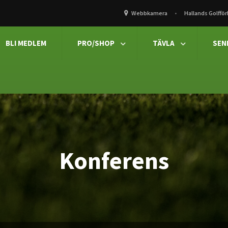
Webbkamera
Hallands Golffö
BLI MEDLEM
PRO/SHOP
TÄVLA
SEN


Konferens