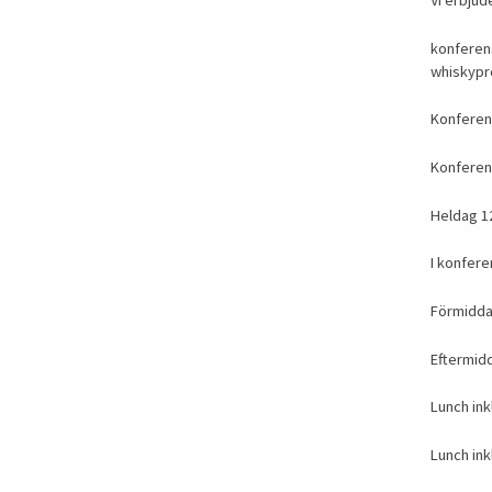
Vi erbjude
konferens
whiskypr
Konferen
Konferen
Heldag 12
I konfere
Förmiddag
Eftermidd
Lunch ink
Lunch inkl