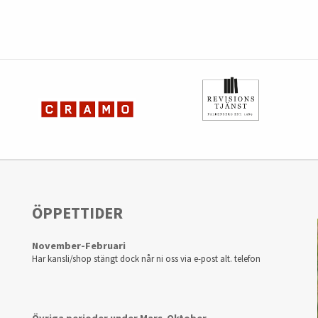
ÖPPETTIDER
November-Februari
Har kansli/shop stängt dock når ni oss via e-post alt. telefon
Övriga perioder under Mars-Oktober