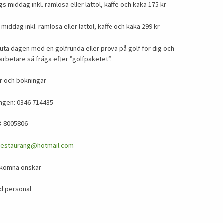
gs middag inkl. ramlösa eller lättöl, kaffe och kaka 175 kr
s middag inkl. ramlösa eller lättöl, kaffe och kaka 299 kr
vsluta dagen med en golfrunda eller prova på golf för dig och
rbetare så fråga efter ”golfpaketet”.
r och bokningar
ngen: 0346 714435
3-8005806
restaurang@hotmail.com
lkomna önskar
d personal