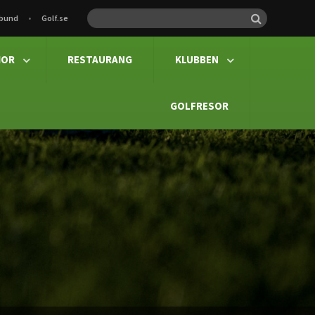
rbund
Golf.se

IOR
RESTAURANG
KLUBBEN


GOLFRESOR