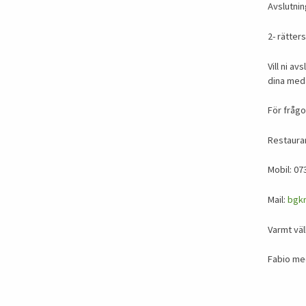
Avslutnin
2- rätter
Vill ni a
dina meda
För frågo
Restaura
Mobil: 07
Mail:
bgk
Varmt vä
Fabio me