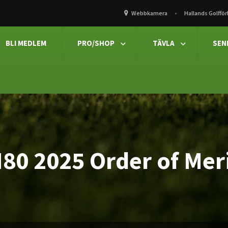
Webbkamera
Hallands Golffö
BLI MEDLEM
PRO/SHOP
TÄVLA
SEN


80 2025 Order of Mer