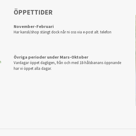
ÖPPETTIDER
November-Februari
Har kansli/shop stängt dock når ni oss via e-post alt. telefon
Övriga perioder under Mars-Oktober
m
Vardagar öppet dagligen, från och med 18-hålsbanans öppnande
har vi öppet alla dagar.