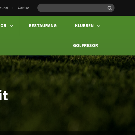
rbund
Golf.se

IOR
RESTAURANG
KLUBBEN


GOLFRESOR
it