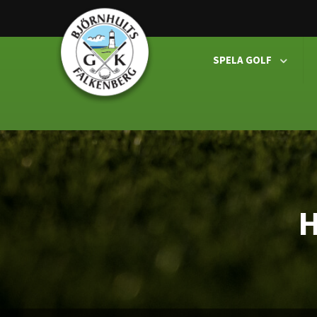
SPELA GOLF

H