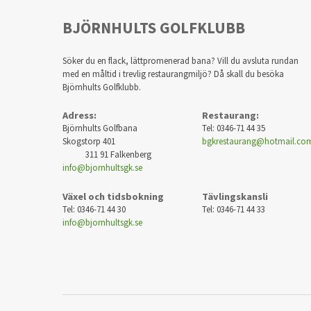
BJÖRNHULTS GOLFKLUBB
Söker du en flack, lättpromenerad bana? Vill du avsluta rundan
med en måltid i trevlig restaurangmiljö? Då skall du besöka
Björnhults Golfklubb.
Adress:
Restaurang:
Björnhults Golfbana
Tel: 0346-71 44 35
Skogstorp 401
bgkrestaurang@hotmail.co
311 91 Falkenberg
info@bjornhultsgk.se
Växel och tidsbokning
Tävlingskansli
Tel: 0346-71 44 30
Tel: 0346-71 44 33
info@bjornhultsgk.se