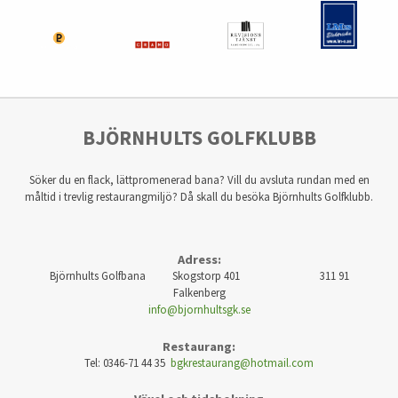
BJÖRNHULTS GOLFKLUBB
Söker du en flack, lättpromenerad bana? Vill du avsluta rundan med en
måltid i trevlig restaurangmiljö? Då skall du besöka Björnhults Golfklubb.
Adress:
Björnhults Golfbana Skogstorp 401 311 91
Falkenberg
info@bjornhultsgk.se
Restaurang:
Tel: 0346-71 44 35
bgkrestaurang@hotmail.com