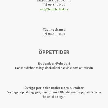
Växel och tidsbokning
Tel: 0346-71 44 30
info@bjornhultsgk.se
Tävlingskansli
Tel: 0346-71 44 33
ÖPPETTIDER
November-Februari
Har kansli/shop stängt dock når ni oss via e-post alt. telefon
Övriga perioder under Mars-Oktober
Vardagar öppet dagligen, från och med 18-hålsbanans öppnande har vi
öppet alla dagar.